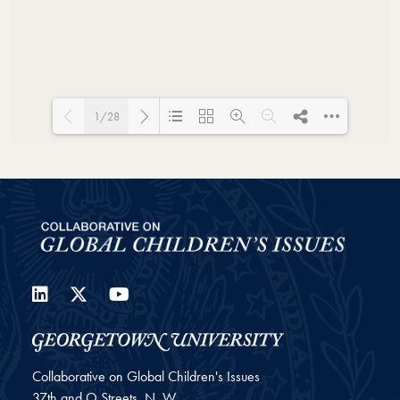
1/28
Loading PDF 43% ...
LinkedIn
Twitter
YouTube
Collaborative on Global Children's Issues
37th and O Streets, N. W.